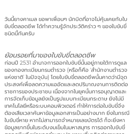
วันนี้ยางคาเมล ขอพาเพื่อนๆ นักบิดที่อาจไม่คุ้นเคยกับใบ
ขับขี่ตลอดชีพ ได้ทำความรู้จักประวัติคร่าว ๆ ของใบขับขี่
ชนิดนี้กันครับ
ย้อนรอยที่มาของใบขับขี่ตลอดชีพ
ก่อนปี 2531 อำนาจการออกใบขับขี่นั้นอยู่ภายใต้การดูแล
ของกองทะเบียนกรมตำรวจ (หรือก็คือ ‘สำนักงานตำรวจ
แห่งชาติ’ ในปัจจุบัน) โดยใบขับขี่ตลอดชีพนั้นคาดว่ามีจุด
ประสงค์เพื่อลดความแออัดและลดปริมาณงานการติดต่อ
ราชการของประชาชน
เนื่องจากในยุคนั้นการอนุญาตและ
การจัดเก็บข้อมูลยังเป็นรูปแบบทะเบียนกระดาษ ยังไม่มี
เทคโนโลยีหรือระบบคอมพิวเตอร์ ทำให้การต่อใบขับขี่จึง
ต้องเสียเวลาค้นหาข้อมูลเอกสารเป็นอย่างมาก ยิ่งในกรณี
ใบขับขี่หาย หากไม่สามารถจำหมายเลขบัตรได้ ก็จะยิ่งหา
ข้อมูลยากขึ้นในระดับงมเข็มในมหาสมุทร การออกใบขับขี่