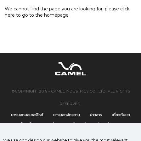
We cannot find the page you are looking for, please click
here
to go to the homepage.
©COPYRIGHT 2019 - CAMEL INDUSTRIES CO., LTD. ALL RIGHTS
RESERVED.
ยางนอกมอเตอร์ไซค์
ยางนอกจักรยาน
ข่าวสาร
เกี่ยวกับเรา
แค็ตตาล็อก
ติดต่อเรา
นโยบายคุ้มครองข้อมูลส่วนบุคคล
We use cookies on our website to give you the most relevant